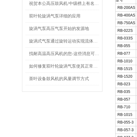
型号
祝贺本公高压鼓风机/中级榜上有名会员
RB-200AS
RB-400AS
双叶轮旋涡气泵详细的应用
RB-750AS
旋涡气泵高压气泵开始的发源地
RB-022S
RB-033S
旋涡式气泵通过旋转运动实现流体的连续传输
RB-055
找耐高温高压风机的您-这些消息可以了解一下
RB-077
RB-1010
如何修复双叶轮旋涡气泵使其正常操作？
RB-1515
RB-1520
茶叶设备鼓风机的风量调节方式
RB-023
RB-035
RB-057
RB-710
RB-1015
RB-055-3
RB-057-3