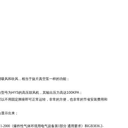
用吸风和吹风，相当于旋片真空泵一样的功能；
号为HYS的高压鼓风机，其输出压力高达100KPA；
可以不用固定脚座即可正常运转，非常的方便，也非常的节省安装费用和
会显示出来；
1-2000
《爆炸性气体环境用电气设备第
1
部分 通用要求》和
GB3836.2-