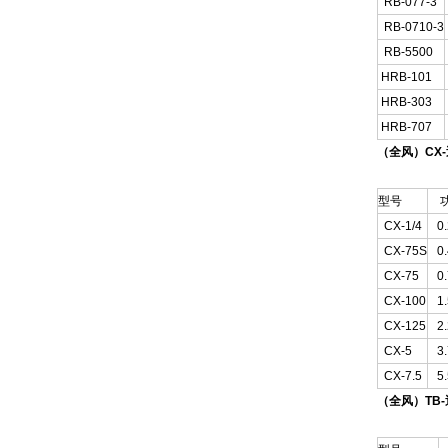
RB-077-3
RB-0710-3
RB-5500
HRB-101
HRB-303
HRB-707
（全风）CX
型号
功
CX-1/4
0.
CX-75S
0.
CX-75
0.
CX-100
1.
CX-125
2.
CX-5
3.
CX-7.5
5.
（全风）TB