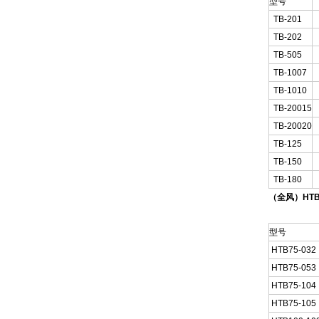
型号
TB-201
0
TB-202
1
TB-505
3
TB-1007
5
TB-1010
7
TB-20015
TB-20020
TB-125
2
TB-150
3
TB-180
5
（全风）HT
型号
HTB75-032
HTB75-053
HTB75-104
HTB75-105