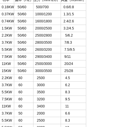
功率
频率（HZ）
压力（mmH2O）
风量（m3/min）
0.18KW
50/60
500/700
0.6/0.8
0.37KW
50/60
1000/1200
1.3/1.5
0.74KW
50/60
1600/1800
2.4/2.6
1.5KW
50/60
2000/2500
3.2/4.5
2.2KW
50/60
2500/2800
5/6.2
3.7KW
50/60
2800/3500
7/8.3
5.5KW
50/60
2600/3200
7.5/9.5
7.5KW
50/60
2900/3400
9/11
11KW
50/60
2500/3000
20/24
15KW
50/60
3000/3500
25/28
2.2KW
60
2500
4.5
3.7KW
60
3000
6.2
5.5KW
60
3500
8.3
7.5KW
60
3200
9.5
11KW
60
3400
11
3.7KW
50
2000
6.6
5.5KW
60
2500
8.3