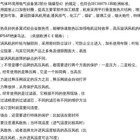
性气体环境用电气设备第
2
部分 隔爆型
d
》的规定，也符合
IEC60079-1
和欧洲标准
采用圆形止口加密封圈，提高主要零部件加工精度，机座采用平行垂直散热片结构，增
更加可靠。 豪冠防爆风机用途
;
通风排气，化工厂，煤矿，玻璃工业，烟火炮竹，特
散热良好的多翼式铝合金散热壳，能够快速散热以加强
电机运转效率，高压旋涡风机的
 IP54F绝缘马达。（依据欧洲ＣＥ规格）；
旋涡风机的叶轮与轴部间，采用密封防尘设计，可防止
尘土进入，加长使用年限；
叶轮
粉尘阻塞，与其它同类产品之多角及缝隙围面大，易造
致旋涡风机故障的缺点的不同。
项：
不管是哪个品牌的高压风机，都需要进行两个方面的保护：一是压
力，二是粉尘。
，经常使用的是释压阀，它是一个卸荷阀，当高压
压力超过释压阀设定的压力之后，释压阀就会自动打开
压力释放掉，从而保护高压风机。
，经常使用的是过滤器。它根据不同的使用现场，往
的过滤精度的过滤滤芯，不同的滤芯有不同的维护方法
，在订货时就需要问清楚。
的场合，还需要进行特殊的保护：比如说在密封环
，要注意通风散热；当环境温度（进气温度比较高时）
通风散热，或者选择允许进风温度较高的高压风机（比
高压风机，允许进风温度可达70度）