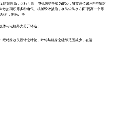
。
2.
防爆性高，运行可靠：电机防护等极为
IP55
，轴贯通位采用
V
型轴封
大散热面积等多种电气、机械设计措施，在防尘防水方面
I
提高一个等
殊场所，制药厂等
机体与电机外壳分开铸造；
：经特殊改良设计之叶轮，叶轮与机身之缝隙范围减少，在运