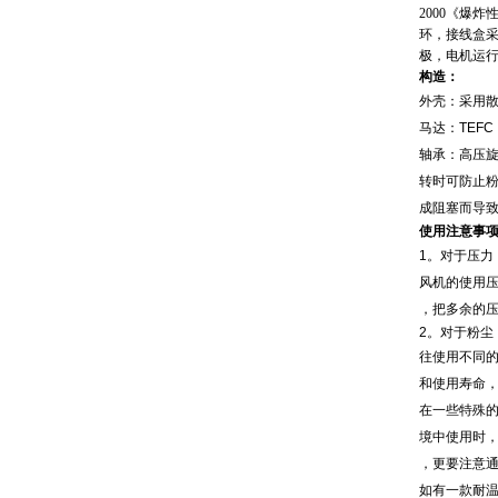
2000
《爆炸
环，接线盒
极，电机运行
构造：
外壳：采用
马达：TEFC
轴承：高压
转时可防止
成阻塞而导
使用注意事
1。对于压力
风机的使用
，把多余的
2。对于粉尘
往使用不同
和使用寿命
在一些特殊
境中使用时
，更要注意
如有一款耐温