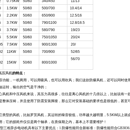
2
0.75KW
50/60
340/450
11/13
3
1.5KW
50/60
500/700
10.4/14
4
2.2KW
50/60
650/900
12.5/16
5
3.7KW
50/60
790/1100
12.8/16.5
3
3.7KW
50/60
580/790
19/23
4
5.5KW
50/60
750/1050
20/24
05
7.5KW
50/60
900/1300
20/
02
11KW
50/60
700/900
52/65
56/70
02
15KW
50/60
800/1000
爆高压风机
的特点：
吸双功能，一机两用，可以用吸风，也可以用吹风；我们这款防爆风机，还可以同时使
油运转，输出的空气是干净的；
心风机和中压风机来说，其压力高很多，往往是离心风机的十几倍以上，比如说有一款型
体是整体压铸，并且使用了防震安装脚座，那么它对安装基础的要求也是很低的，甚至
它类型的风机，比如罗茨风机，其运转的噪音较低，功率越大越明显，5.5KW以上就
使用；它的损耗件仅仅是两个轴承，在质保期之内，基本上不需要维护！
型三相异步电动机具有以下主要优点：
1.
防爆性能符合新标准：防爆性能符合
GB3836.