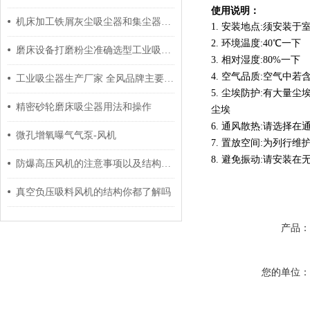
使用说明：
机床加工铁屑灰尘吸尘器和集尘器的区别
1. 安装地点:须安装
2. 环境温度:40℃一下
磨床设备打磨粉尘准确选型工业吸尘器工业集尘器参数和外型尺寸
3. 相对湿度:80%一下
4. 空气品质:空气
工业吸尘器生产厂家 全风品牌主要生产工业吸尘器
5. 尘埃防护:有大
精密砂轮磨床吸尘器用法和操作
尘埃
6. 通风散热:请选择
微孔增氧曝气气泵-风机
7. 置放空间:为列行
8. 避免振动:请安
防爆高压风机的注意事项以及结构说明
真空负压吸料风机的结构你都了解吗
产品
您的单位