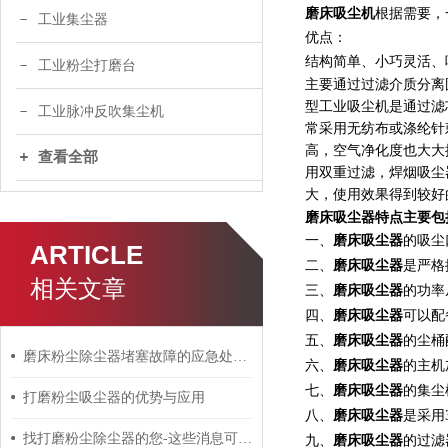
磨床吸尘机
根据需要，
工业集尘器
优点：
结构简单、小巧灵活、
工业粉尘打磨台
主要通过过滤介质分离
型工业吸尘机是通过滤
工业脉冲反吹集尘机
常采用无纺布或涤纶针
高，空气净化度也大大
查看全部
用双重过滤，焊烟吸尘
大，使用效果得到较好
磨床吸尘器
特点主要包
磨床吸尘器
一、
的吸尘
ARTICLE
磨床吸尘器
二、
是严格
相关文章
磨床吸尘器
三、
的功率
磨床吸尘器
四、
可以配
磨床吸尘器
五、
的尘桶
磨床粉尘除尘器堵塞故障的应急处理与预防措施
磨床吸尘器
六、
的主机
磨床吸尘器
七、
的集尘
打磨粉尘吸尘器的优势与应用
磨床吸尘器
八、
是采用
找打磨粉尘除尘器的您-这些消息可以了解一下
磨床吸尘器
九、
的过滤