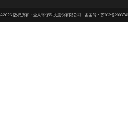
©2026 版权所有：全风环保科技股份有限公司 备案号：
苏ICP备200374