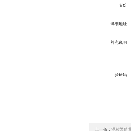
省份
详细地址
补充说明
验证码
上一条：
泥鳅繁殖