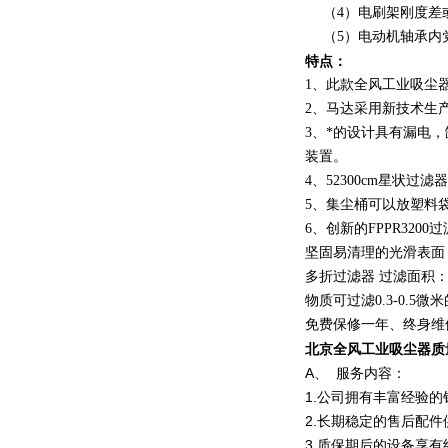
（4）电刷架刚度差或
（5）电动机轴承内党
特点：
1、此款全风工业吸尘
2、马达采用新技术生
3、*的设计具有漏电
装置。
4、52300cm星状
5、集尘桶可以放塑料
6、创新的FPPR32
坚固易清理的光滑表面
多折过滤器 过滤面积：
物质可过滤0.3-0.5
免费保修一年、终身维
北京全风工业吸尘器质
A、 服务内容：
1.公司拥有丰富经验
2.长期稳定的售后配件
3.质保期后的设备享