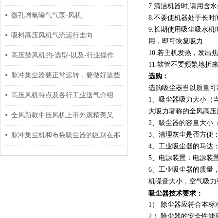
7.清洁机器时,请用含
微孔增氧曝气气泵-风机
8.不要使机器处于长时
9.长期使用吸尘吸水
吸料高压风机气流运行走向
用，即可恢复吸力.
10.若主机发热，发
高压鼓风机的-选型-以及-行业操作
11.软管不要频繁地
脉冲集尘器要正常运转，要做好这些
选购：
选购吸尘器当以质量可
高压风机特点及各行工业送气介绍
1、吸尘器吸力大小（
大吸力著称的全风高压
全风新款中压风机上市外观精美又节能样品齐全
2、吸尘器的容量大小（
3、清理灰尘是否方便
脉冲集尘机和布袋吸尘器的区别在那
4、工业吸尘器的马达
5、电源装置：电源装
6、工业吸尘器的质量
机噪音大小，空气吸力
吸尘器技术要求：
1） 除尘器应符合本
2 ）除尘器的安全性