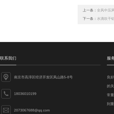
上一条：
全风中压风
下一条：
水滴吹干
联系我们
服
南京市高淳区经济开发区凤山路5-8号
良好
的关
18036010199
常重
到重
2073067688@qq.com