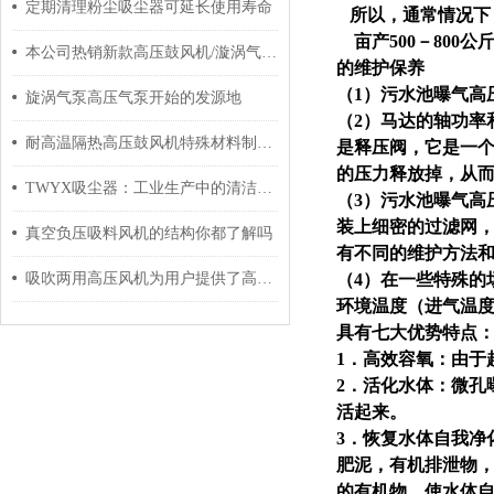
定期清理粉尘吸尘器可延长使用寿命
所以，通常情况下，
亩产500－800
本公司热销新款高压鼓风机/漩涡气泵热卖报价
的维护保养
（1）污水池曝气高
旋涡气泵高压气泵开始的发源地
（2）马达的轴功率
耐高温隔热高压鼓风机特殊材料制造和使用和保养
是释压阀，它是一
的压力释放掉，从
TWYX吸尘器：工业生产中的清洁利器
（3）污水池曝气高
装上细密的过滤网
真空负压吸料风机的结构你都了解吗
有不同的维护方法
吸吹两用高压风机为用户提供了高效可靠的服务
（4）在一些特殊的
环境温度（进气温
具有七大优势特点
1．高效容氧：由于
2．活化水体：微孔
活起来。
3．恢复水体自我净
肥泥，有机排泄物
的有机物，使水体