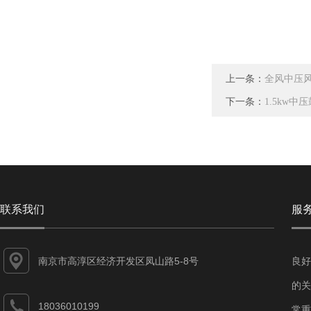
上一条：
全风中压风
下一条：
1.5kw
联系我们
服
南京市高淳区经济开发区凤山路5-8号
良好
的关
18036010199
常重