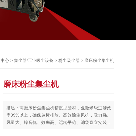
Previou
>
>
> 磨床粉尘集尘机
品中心
集尘器/工业吸尘设备
粉尘吸尘器
磨床粉尘集尘机
描述：高磨床粉尘集尘机精度型滤材，亚微米级过滤效
率99%以上，确保达标排放、高效除尘风机，吸力强、
风量大、噪音低、效率高、运转平稳、滤袋直立安装，
过滤面均匀，停机振打清灰，避免粉尘二次吸使用范