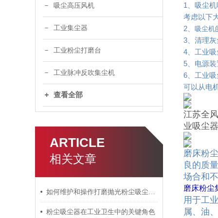
1、吸尘
吸尘高压风机
考虑以下
工业集尘器
2、
吸尘机
3、清理
工业粉尘打磨台
4、工业
5、电源
工业脉冲反吹集尘机
6、工业
可以从电
查看全部
江苏全
业吸尘
ARTICLE
磨床粉尘
相关文章
良的质
场合和
磨床粉尘
如何维护和操作打磨抛光粉尘吸尘器？
用于工
属、油
粉尘吸尘器在工业卫生中的关键角色