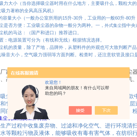
机吸力大小（当你选择吸尘器时用在什么地方，主要吸什么，颗粒大
大吸力著称的全风高压风机）
的容量大小（一般办公室所用的15升-30升，工业用的一般60升-80
灰尘是否方便：工业吸尘器的杂物一般分为两种。一，
指中央
外式集尘
吸尘机的马达：（国产和进口）推荐进口。
装置：电源装置可分为（有线和无线）根据情况选择。
吸尘机的质量，除了产地，品牌外，从塑料件的外观也可大致判断产
机噪音大小，空气吸力强弱等方面判断。检查时，还注意软管及接口
风厂家吸尘器分为以下种类：移动式吸尘器、固定式吸尘
器、高压吸尘器、布袋吸尘器、直流吸尘器、工业集尘机
欢迎您！
来自局域网的朋友！有什么可以帮
助您的吗？
吸尘器原理:使用的是我们自己生产的中压鼓风机，此款
量和售后服务，具有*劲的吸力，工业磨床吸尘器具有多层
不同的工厂区域，在吸铁粉、铁屑、沙粒、沙丸，灰尘、
集尘机应用及工作特点：
业生产过程中收集废弃物、过滤和净化空气、进行环境清
、水等颗粒污物及液体，能够吸收有毒有害气体，在纺织