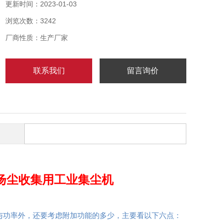
围：玻璃纤维制造业：吸收玻璃纤维产品制造中的硬化
更新时间：2023-01-03
表面打磨产生的粉尘和残渣。生物制药业：用于生产车
浏览次数：3242
间的除尘和净化。食品行业：吸收油烟，潮气和食品残
渣。
厂商性质：生产厂家
联系我们
留言询价
屑扬尘收集用工业集尘机
与功率外，还要考虑附加功能的多少，主要看以下六点：