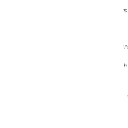
常
详
补