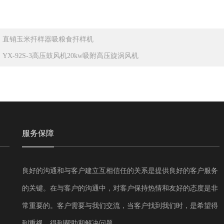
：
直销玉米扦样器吸粮食扦样机
：
YX-92S-3高压鼓风机20kw吸附高压旋涡风机
服务保障
良好的沟通和与客户建立互相信任的关系是提供良好的客户服务
的关键。在与客户的沟通中，对客户保持热情和友好的态度是非
常重要的。客户需要与我们交流，当客户找到我们时，是希望得
到重视，得到帮助和解决问题。