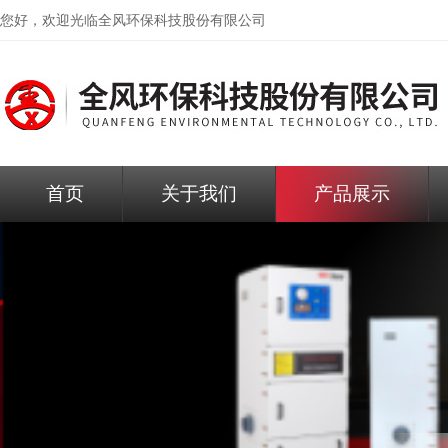
您好，欢迎光临
全风环保科技股份有限公司
首页
关于我们
产品展示