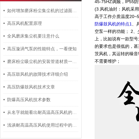
45-75HZ调频，I
(3.风机油封：风机采
如何增加磨床粉尘集尘机的过滤面积？教你两招！
高于工作介质温度20~
高压风机配置原理
防爆鼓风机的特点1
、
空泵一样的功能； 2
全风磨床集尘机要注意什么
上，比如说有一款型号
的要求也是很低的，甚
高压漩涡气泵的性能特点，一看便知
茨风机，其运转的噪音
不需要维护；
磨床粉尘吸尘机的安装管道材质一般都有那些要求？
高压鼓风机的故障技术详细介绍
高压防爆鼓风机技术文章
防爆高压风机技术参数
从名字就能看出耐高温高压风机的*性在哪里了
浅谈耐高温高压风机使用过程中的注意事项