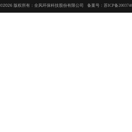
©2026 版权所有：全风环保科技股份有限公司 备案号：
苏ICP备200374