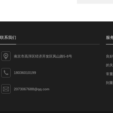
联系我们
服
南京市高淳区经济开发区凤山路5-8号
良好
的关
18036010199
常重
到重
2073067688@qq.com