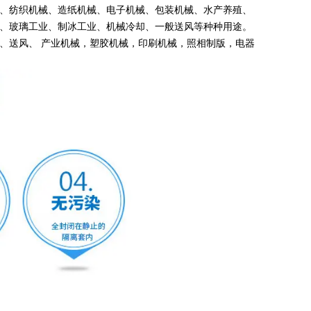
、纺织机械、造纸机械、电子机械、包装机械、水产养殖、
、玻璃工业、制冰工业、机械冷却、一般送风等种种用途。
、送风、 产业机械，塑胶机械，印刷机械，照相制版，电器