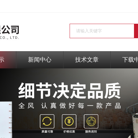
示
新闻中心
技术文章
下载