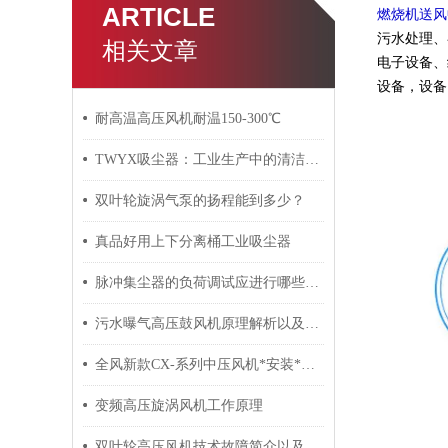
ARTICLE
燃烧机送风
污水处理、
相关文章
电子设备、
设备，设备
耐高温高压风机耐温150-300℃
TWYX吸尘器：工业生产中的清洁利器
双叶轮旋涡气泵的扬程能到多少？
真品好用上下分离桶工业吸尘器
脉冲集尘器的负荷调试应进行哪些操作？
污水曝气高压鼓风机原理解析以及常用功率
全风新款CX-系列中压风机*安装*参数
变频高压旋涡风机工作原理
双叶轮高压风机技术故障简介以及保养