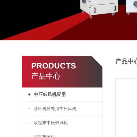
产品中
PRODUCTS
产品中心
中压鼓风机应用
茶叶机器专用中压风机
吸锯末中压鼓风机
吸锯末风机