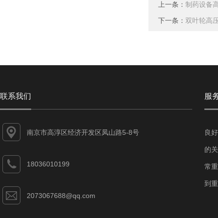
上一条：
制药设备
下一条：
双叶轮高
联系我们
服
南京市高淳区经济开发区凤山路5-8号
良好
的关
18036010199
常重
到重
2073067688@qq.com