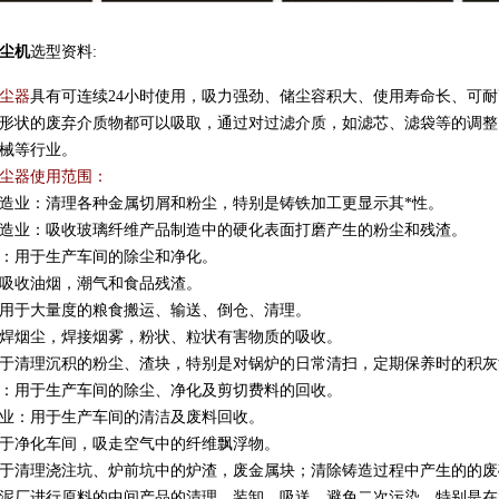
尘机
选型资料:
尘器
具有可连续24小时使用，吸力强劲、储尘容积大、使用寿命长、可
形状的废弃介质物都可以吸取，通过对过滤介质，如滤芯、滤袋等的调整，
械等行业。
尘器使用范围：
造业：清理各种金属切屑和粉尘，特别是铸铁加工更显示其*性。
造业：吸收玻璃纤维产品制造中的硬化表面打磨产生的粉尘和残渣。
：用于生产车间的除尘和净化。
吸收油烟，潮气和食品残渣。
用于大量度的粮食搬运、输送、倒仓、清理。
焊烟尘，焊接烟雾，粉状、粒状有害物质的吸收。
于清理沉积的粉尘、渣块，特别是对锅炉的日常清扫，定期保养时的积灰
：用于生产车间的除尘、净化及剪切费料的回收。
业：用于生产车间的清洁及废料回收。
于净化车间，吸走空气中的纤维飘浮物。
于清理浇注坑、炉前坑中的炉渣，废金属块；清除铸造过程中产生的的废
泥厂进行原料的中间产品的清理、装卸、吸送，避免二次污染。特别是在