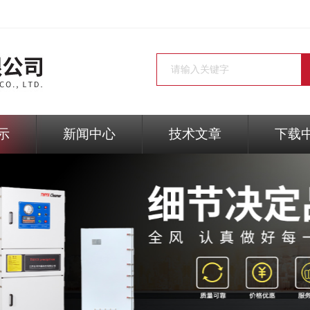
示
新闻中心
技术文章
下载