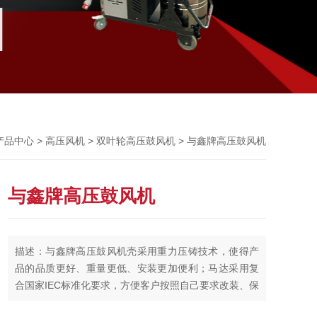
Previou
>
>
> 与鑫牌高压鼓风机
产品中心
高压风机
双叶轮高压鼓风机
与鑫牌高压鼓风机
描述：与鑫牌高压鼓风机壳采用重力压铸技术，使得产
品的品质更好、重量更低、安装更加便利；马达采用复
合国家IEC标准化要求，方便客户按照自己要求改装、保
养。客户的便利是我们不变的追求。高压风机同时采用