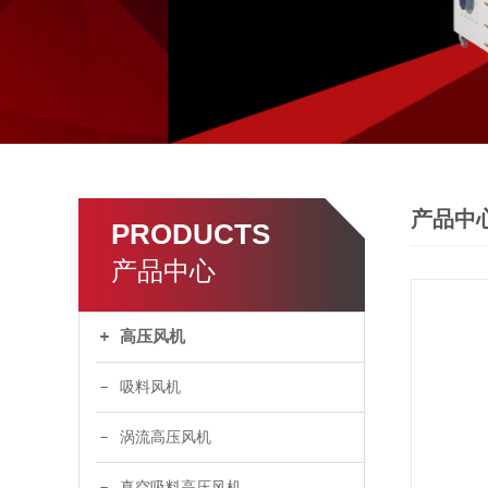
产品中
PRODUCTS
产品中心
高压风机
吸料风机
涡流高压风机
真空吸料高压风机