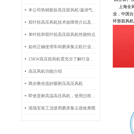
上海全风
本公司热销新款高压鼓风机/漩涡气泵热卖报价
业，中国台
环形鼓风机
双叶轮高压风机技术故障简介以及保养
单叶轮和双叶轮高压鼓风机性能特点
如何正确使用车间磨床集尘机行业说明
25KW高压鼓风机需充分了解行业的优劣势
高压风机功能介绍
两步教你选好吸附压高压风机
即使是耐高温高压风机，使用过程中也要注意发烫问题
现场安装工况使用磨床集尘器效果图