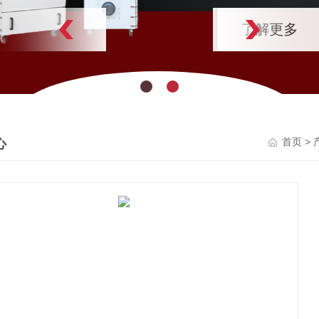
了解更多
心
>
首页