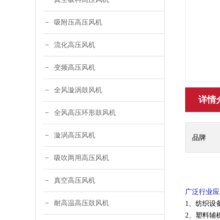
吸附压高压风机
流化高压风机
变频高压风机
全风漩涡鼓风机
详情
全风高压环形鼓风机
漩涡高压风机
品牌
吸吹两用高压风机
真空高压风机
广泛行业应
耐高温高压鼓风机
1、纺织设
2、塑料辅