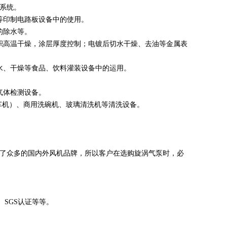
系统。
等印制电路板设备中的使用。
的除水等。
积高温干燥，涂层厚度控制；电镀后切水干燥、去油等金属表
水、干燥等食品、饮料灌装设备中的运用。
气体检测设备。
车机）、商用洗碗机、玻璃清洗机等清洗设备。
了众多的国内外风机品牌，所以客户在选购旋涡气泵时，必
。
、SGS认证等等。