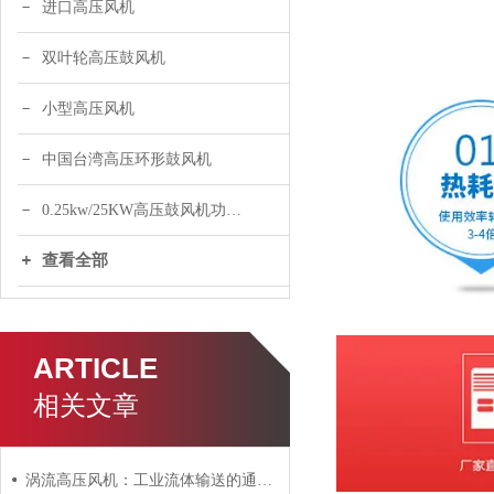
进口高压风机
双叶轮高压鼓风机
小型高压风机
中国台湾高压环形鼓风机
0.25kw/25KW高压鼓风机功率选型
查看全部
ARTICLE
相关文章
涡流高压风机：工业流体输送的通用型动力设备