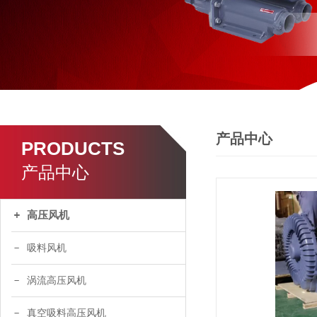
产品中心
PRODUCTS
产品中心
高压风机
吸料风机
涡流高压风机
真空吸料高压风机