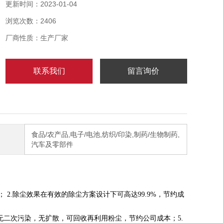
屑、沙石、木屑和大量的灰尘，可吸少量的水或油，如
更新时间：2023-01-04
需吸大量液体需加装液体保护器；可配套在工作流水线
浏览次数：2406
上使用工业大功率吸尘器配有手动振尘功能，当过滤器
被堵塞，吸力不足时只需要轻轻的晃动振尘杆，就能将
厂商性质：生产厂家
过滤器清理得干干净净。
联系我们
留言询价
食品/农产品,电子/电池,纺织/印染,制药/生物制药,
汽车及零部件
2.除尘效果在有效的除尘方案设计下可高达99.9%，节约成
无二次污染，无扩散，可回收再利用粉尘，节约公司成本；5.