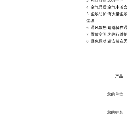
3. 相对湿度:80%一下
4. 空气品质:空气
5. 尘埃防护:有大
尘埃
6. 通风散热:请选择
7. 置放空间:为列行
8. 避免振动:请安
产品
您的单位
您的姓名