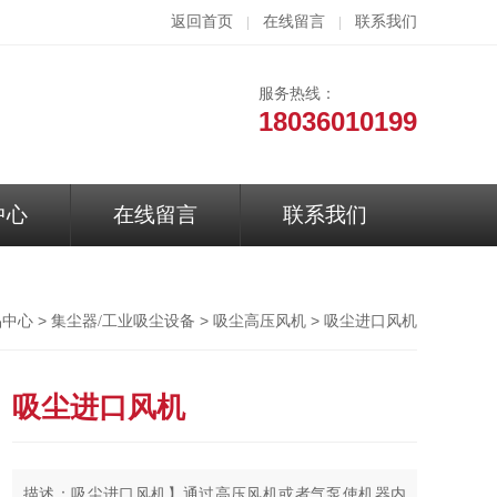
返回首页
在线留言
联系我们
|
|
服务热线：
18036010199
中心
在线留言
联系我们
>
>
> 吸尘进口风机
品中心
集尘器/工业吸尘设备
吸尘高压风机
吸尘进口风机
描述：吸尘进口风机】通过高压风机或者气泵使机器内