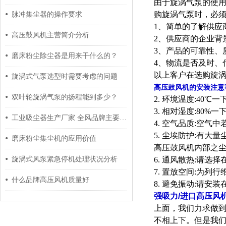
由于旋涡气泵的使
购旋涡气泵时，必
脉冲集尘器的操作要求
1、简单的了解供应
高压鼓风机主营简介分析
2、供应商的企业背
3、产品的可靠性、
磨床粉尘除尘器是用来干什么的？
4、物流是否及时、
以上客户在选购旋
旋涡式气泵选型时需要考虑的问题
高压鼓风机的安装注意
双叶轮旋涡气泵的扬程能到多少？
2. 环境温度:40℃一
3. 相对湿度:80%一
工业吸尘器生产厂家 全风品牌主要生产工业吸尘器
4. 空气品质:空
5. 尘埃防护:有
磨床粉尘集尘机的应用价值
高压鼓风机内部之
旋涡式风泵紧急停机处理状况分析
6. 通风散热:请
7. 置放空间:为
什么品牌高压风机质量好
8. 避免振动:请
强吸力/进口高压风
上面，我们力求做到
不相上下。但是我们