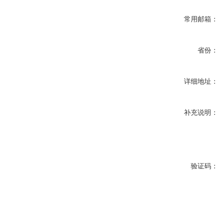
常用邮箱
省份
详细地址
补充说明
验证码