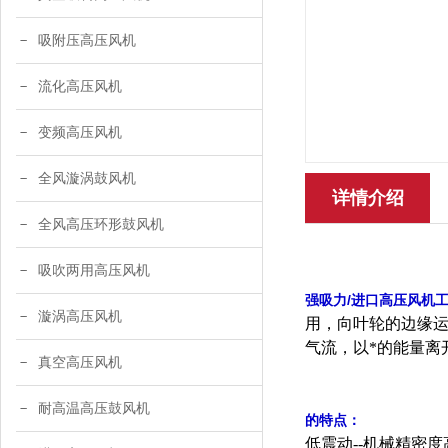
吸附压高压风机
流化高压风机
变频高压风机
全风漩涡鼓风机
详情介绍
全风高压环形鼓风机
吸吹两用高压风机
强吸力/进口高压风机
漩涡高压风机
用，向叶轮的边缘
气流，以*的能量离
真空高压风机
耐高温高压鼓风机
的特点：
低震动--机械精密