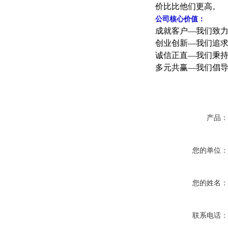
价比比他们更高。
公司核心价值：
成就客户—我们致
创业创新—我们追
诚信正直—我们秉持
多元共赢—我们倡
产品
您的单位
您的姓名
联系电话