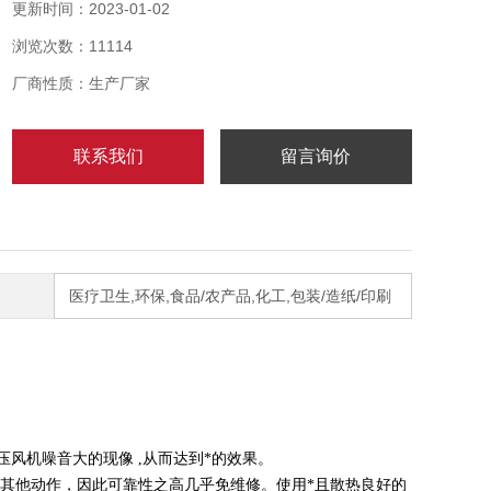
完成，杜绝了粉尘对工作环境、周边环境和操作人员所
更新时间：2023-01-02
带来的污染和伤害，适用于制药、食品、化工、电池等
浏览次数：11114
行业。真空吸料原理输入压缩空气的情况下,通过管路输
送粉末,尘埃,色素,颗粒,药片,胶囊,农作物,小部件等。
厂商性质：生产厂家
联系我们
留言询价
医疗卫生,环保,食品/农产品,化工,包装/造纸/印刷
高压风机噪音大的现像 ,从而达到*的效果。
有其他动作，因此可靠性之高几乎免维修。使用*且散热良好的