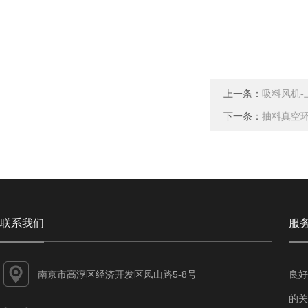
上一条：
吸料风机-
下一条：
抽料真空
联系我们
服
南京市高淳区经济开发区凤山路5-8号
良好
的关