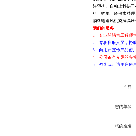
注塑机、自动上料烘干
料、收集、环保水处理
物料输送风机旋涡高压
我们的服务
1，专业的销售工程师
2，专职售服人员，协
3，向用户宣传产品使
4，公司备有充足的备
5，咨询或走访用户使
产品
您的单位
您的姓名