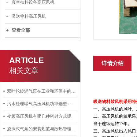
真空抽料设备高压风机
吸送物料高压风机
查看全部
ARTICLE
详情介绍
相关文章
双叶轮旋涡气泵在工业和环保中的重要性
吸送物料鼓风机采用特
污水处理曝气高压风机功率选型+解决方案
一、高压风机的风叶、风
变频高压风机有哪几种密封方式呢
二、高压风机的轴承采用高
当于连续运转17年。
旋涡式气泵的安装规范与散热管理注意事项
三、高压风机出入风口