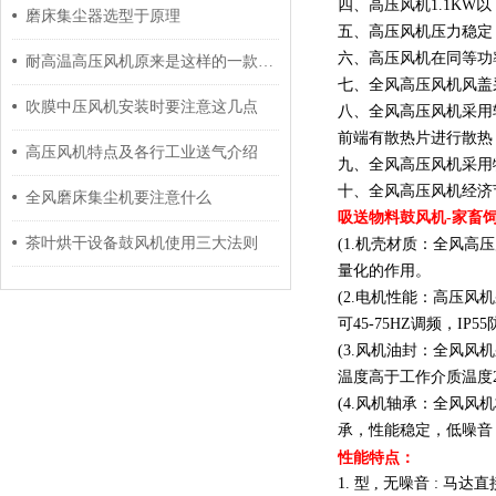
四、高压风机1.1KW
磨床集尘器选型于原理
五、高压风机压力稳定
六、高压风机在同等功
耐高温高压风机原来是这样的一款产品
七、全风高压风机风盖
吹膜中压风机安装时要注意这几点
八、全风高压风机采用
前端有散热片进行散热
高压风机特点及各行工业送气介绍
九、全风高压风机采用
十、全风高压风机经济
全风磨床集尘机要注意什么
吸送物料鼓风机-家畜
茶叶烘干设备鼓风机使用三大法则
(1.机壳材质：全风
量化的作用。
(2.电机性能：高压风机
可45-75HZ调频，
(3.风机油封：全风风
温度高于工作介质温度2
(4.风机轴承：全风风
承，性能稳定，低噪音
性能特点：
1. 型 , 无噪音 :