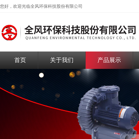
您好，欢迎光临
全风环保科技股份有限公司
首页
关于我们
产品展示