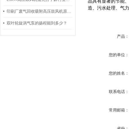
品具有显著的节能
造、污水处理、气
印刷厂废气回收吸附高压鼓风机原理*工厂直销
双叶轮旋涡气泵的扬程能到多少？
产品
您的单位
您的姓名
联系电话
常用邮箱
省份