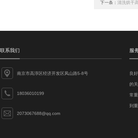
下一条：
清洗烘干
联系我们
服
南京市高淳区经济开发区凤山路5-8号
良好
的关
18036010199
常重
到重
2073067688@qq.com