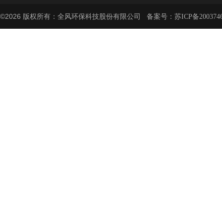
©2026 版权所有：全风环保科技股份有限公司 备案号：
苏ICP备200374