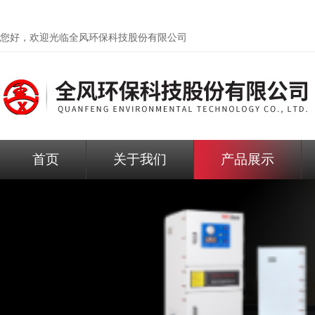
您好，欢迎光临
全风环保科技股份有限公司
首页
关于我们
产品展示