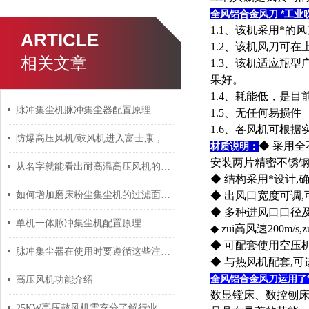
全风铝合金风刀 *工业
1.1、该机采用*
ARTICLE
1.2、该机风刀可
相关文章
1.3、该机适应瓶
果好。
1.4、耗能低，是
脉冲集尘机脉冲集尘器配置原理
1.5、无任何易损件
1.6、各风机可根
防爆高压风机/鼓风机进入富士康，以签长期合做合同
◆ 采用全
材质说明：
安装两片精密不锈钢
从名字就能看出耐高温高压风机的*性在哪里了
◆ 结构采用*设计,
如何增加磨床粉尘集尘机的过滤面积？教你两招！
◆ 出风口宽度可调,可
◆ 多种进风口口径
单机一体脉冲集尘机配置原理
◆ zui高风速200m/s,
◆ 可配套使用空压
脉冲集尘器在使用时要遵循这些注意事项
◆ 与热风机配套,
全风铝合金风刀运用了*
高压风机功能介绍
数显镗床、数控刨床
25KW高压鼓风机需充分了解行业的优劣势