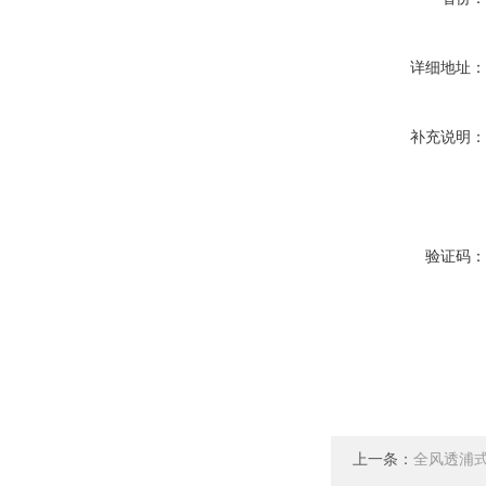
详细地址
补充说明
验证码
上一条：
全风透浦