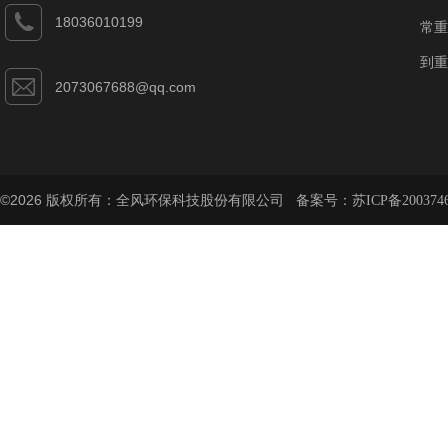
18036010199
常重
到重
2073067688@qq.com
©2026 版权所有：全风环保科技股份有限公司 备案号：
苏ICP备200374