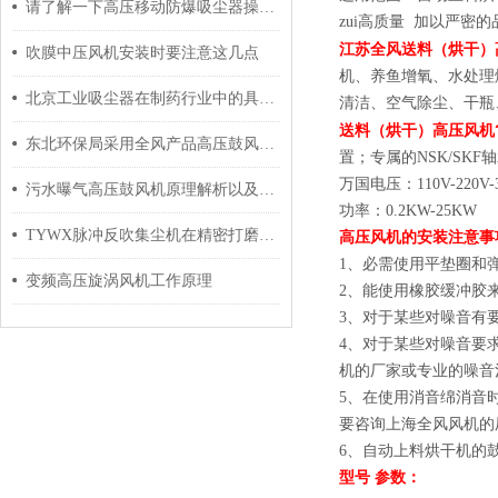
请了解一下高压移动防爆吸尘器操作使用
zui高质量 加以严密
江苏全风送料（烘干）
吹膜中压风机安装时要注意这几点
机、养鱼增氧、水处理
北京工业吸尘器在制药行业中的具体运用及指导
清洁、空气除尘、干瓶
送料（烘干）高压风机
东北环保局采用全风产品高压鼓风机环境污水曝气
置；专属的NSK/S
万国电压：110V-220V
污水曝气高压鼓风机原理解析以及常用功率
功率：0.2KW-25KW
TYWX脉冲反吹集尘机在精密打磨灰尘配套设备选购指南
高压风机的安装注意事
1、必需使用平垫圈和
变频高压旋涡风机工作原理
2、能使用橡胶缓冲胶
3、对于某些对噪音有
4、对于某些对噪音要
机的厂家或专业的噪音
5、在使用消音绵消音
要咨询上海全风风机的
6、自动上料烘干机的
型号 参数：