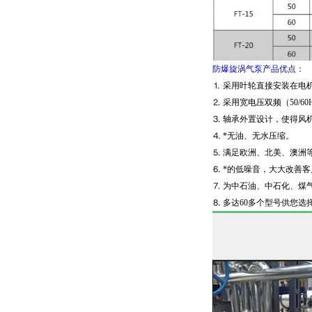
防爆旋涡气泵产品优点：
⒈ 采用叶轮直接安装在电
⒉ 采用宽电压双频（50/60H
⒊ 轴承外置设计，使得风
⒋ *无油、无水压缩。
⒌ 满足欧洲、北美、澳洲
⒍ *的低噪音，大大改善
⒎ 为中石油、中石化、煤
⒏ 多达60多个型号供您