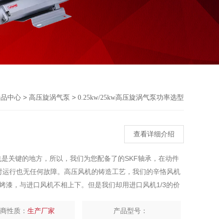
Previou
>
>
产品中心
高压旋涡气泵
0.25kw/25kw高压旋涡气泵功率选型
查看详细介绍
也是关键的地方，所以，我们为您配备了的SKF轴承，在动件
小时运行也无任何故障。高压风机的铸造工艺，我们的辛恪风机
烤漆，与进口风机不相上下。但是我们却用进口风机1/3的价
务，完成了您对质的要求。
厂商性质：
生产厂家
产品型号：