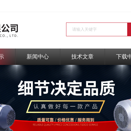
示
新闻中心
技术文章
下载