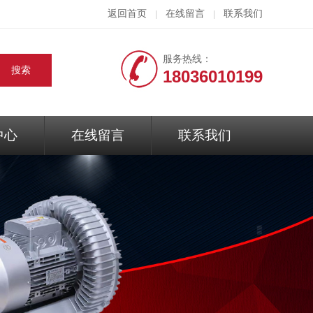
返回首页
在线留言
联系我们
|
|
服务热线：
18036010199
中心
在线留言
联系我们