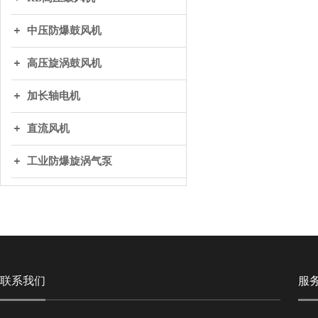
中压防爆鼓风机
高压旋涡鼓风机
加长轴电机
直流风机
工业防爆旋涡气泵
联系我们
服