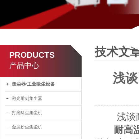
技术文
PRODUCTS
产品中心
浅谈
集尘器/工业吸尘设备
激光雕刻集尘器
打磨除尘集尘机
浅谈耐高
耐高
金属粉尘集尘机