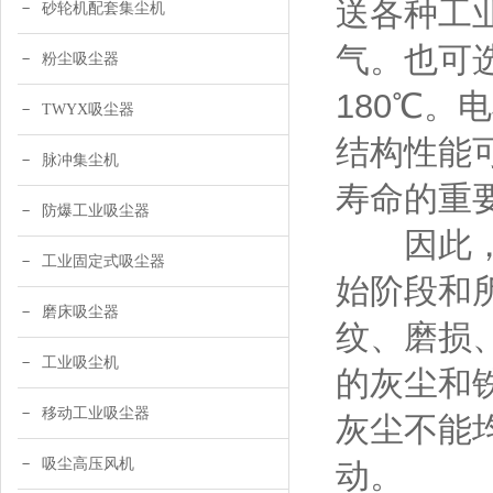
送各种工
砂轮机配套集尘机
气。也可
粉尘吸尘器
180℃
TWYX吸尘器
结构性能
脉冲集尘机
寿命的重
防爆工业吸尘器
因此，在
工业固定式吸尘器
始阶段和
磨床吸尘器
纹、磨损
工业吸尘机
的灰尘和
移动工业吸尘器
灰尘不能
吸尘高压风机
动。