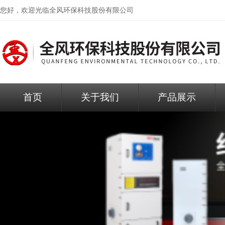
您好，欢迎光临
全风环保科技股份有限公司
首页
关于我们
产品展示