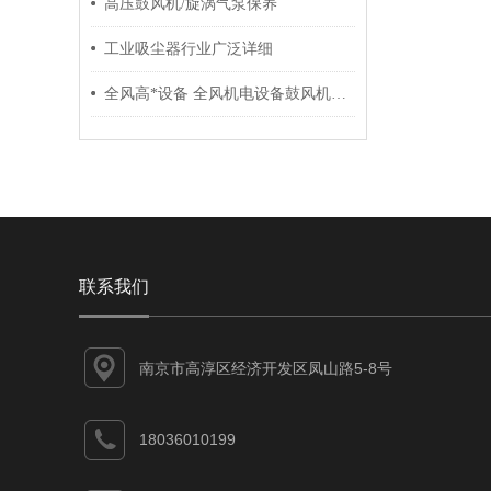
高压鼓风机/旋涡气泵保养
工业吸尘器行业广泛详细
全风高*设备 全风机电设备鼓风机研发 生产 销售 一体化
联系我们
南京市高淳区经济开发区凤山路5-8号
18036010199