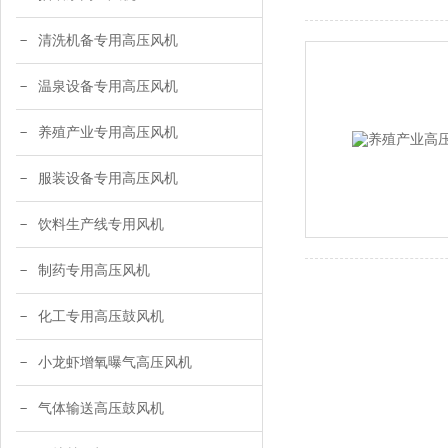
清洗机备专用高压风机
温泉设备专用高压风机
养殖产业专用高压风机
服装设备专用高压风机
饮料生产线专用风机
制药专用高压风机
化工专用高压鼓风机
小龙虾增氧曝气高压风机
气体输送高压鼓风机