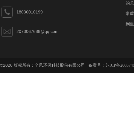
的关
18036010199
常重
到重
2073067688@qq.com
©2026 版权所有：全风环保科技股份有限公司 备案号：
苏ICP备200374