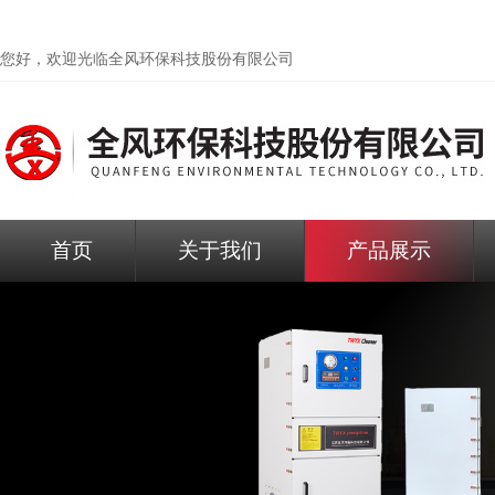
您好，欢迎光临
全风环保科技股份有限公司
首页
关于我们
产品展示