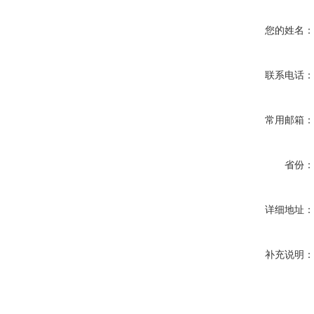
您的姓名
联系电话
常用邮箱
省份
详细地址
补充说明