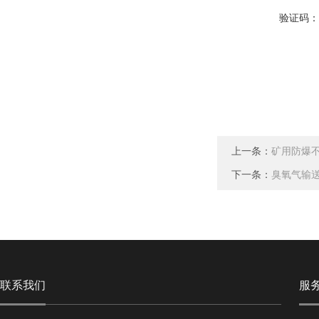
验证码
上一条：
矿用防爆
下一条：
臭氧气输
联系我们
服