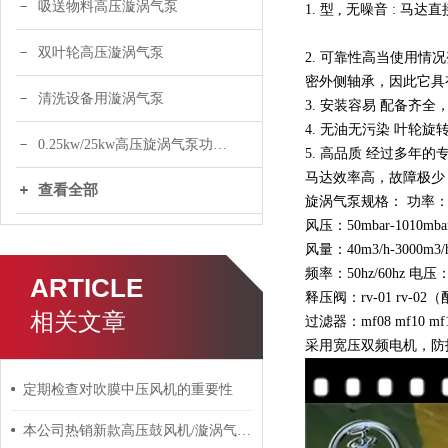
吸送物料高压漩涡气泵
1. 型 , 无噪音 :
双叶轮高压漩涡气泵
2. 可靠性高当使用
密外侧轴承，因此它具
清洗设备用漩涡气泵
3. 安装容易 配备
4. 无油无污染 叶轮
0.25kw/25kw高压旋涡气泵功率选型
5. 高品质 经过多年
马达效率高，故障极少
查看全部
旋涡气泵规格： 功率：0.18kw 0
风压：50mbar-1010mba
风量：40m3/h-30
频率：50hz/60hz
ARTICLE
释压阀：rv-01 rv-0
相关文章
过滤器：mf08 mf10 mf12
采用宽压双频电机，防
定期检查对吹膜中压风机的重要性
本公司热销新款高压鼓风机/漩涡气泵热卖报价