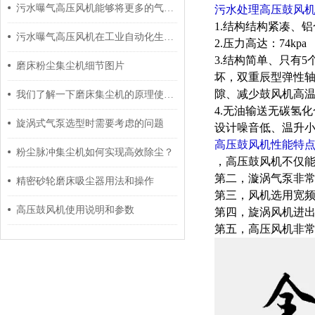
污水曝气高压风机能够将更多的气体压缩到相同的体积中
污水处理高压鼓风
1.结构结构紧凑、
污水曝气高压风机在工业自动化生产过程中起到什么作用呢？
2.压力高达：74kpa
3.结构简单、只有
磨床粉尘集尘机细节图片
坏，双重辰型弹性
隙、减少鼓风机高
我们了解一下磨床集尘机的原理使用才更加放心
4.无油输送无碳氢
旋涡式气泵选型时需要考虑的问题
设计噪音低、温升小
高压鼓风机性能特
粉尘脉冲集尘机如何实现高效除尘？
，高压鼓风机不仅能
第二，漩涡气泵非常
精密砂轮磨床吸尘器用法和操作
第三，风机选用宽
高压鼓风机使用说明和参数
第四，旋涡风机进
第五，高压风机非