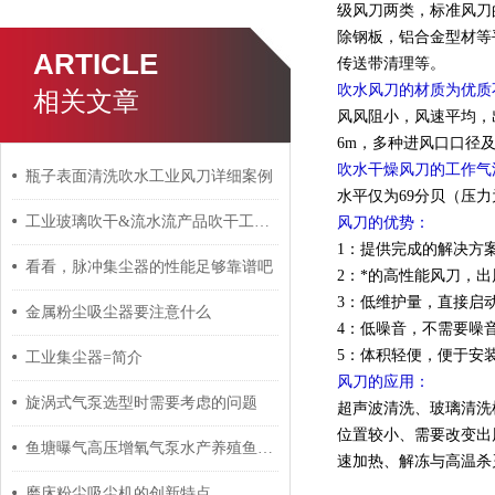
级风刀两类，标准风刀
除钢板，铝合金型材等
ARTICLE
传送带清理等。
吹水风刀的材质为优质
相关文章
风风阻小，风速平均，出
6m，多种进风口口径
吹水干燥风刀的工作气
瓶子表面清洗吹水工业风刀详细案例​
水平仅为69分贝（压力
工业玻璃吹干&流水流产品吹干工业风刀
风刀的优势：
1：提供完成的解决方
看看，脉冲集尘器的性能足够靠谱吧
2：*的高性能风刀，
3：低维护量，直接启
金属粉尘吸尘器要注意什么
4：低噪音，不需要噪
5：体积轻便，便于安
工业集尘器=简介
风刀的应用：
旋涡式气泵选型时需要考虑的问题
超声波清洗、玻璃清洗
位置较小、需要改变出
鱼塘曝气高压增氧气泵水产养殖鱼塘增氧高压风机
速加热、解冻与高温杀
磨床粉尘吸尘机的创新特点