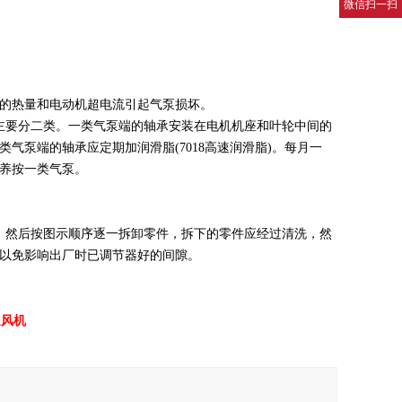
微信扫一扫
大的热量和电动机超电流引起气泵损坏。
主要分二类。一类气泵端的轴承安装在电机机座和叶轮中间的
泵端的轴承应定期加润滑脂(7018高速润滑脂)。每月一
养按一类气泵。
，然后按图示顺序逐一拆卸零件，拆下的零件应经过清洗，然
以免影响出厂时已调节器好的间隙。
送风机