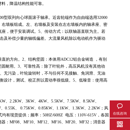
材料，降温结构性能可靠。
0型双列向心球面滚子轴承。近齿轮端作为自由端选用32000
、右墙板组成。左、右墙板及安装在左右墙板内的轴承座、密
底座，便于安装调试。5、传动方式：以联轴器直联为主。若
击及补偿少量的轴线偏差。大流量风机除以电动机作为驱动
的方向。2、结构坚固：本体用ADC12铝合金铸造 ，有别
更坚固耐用。3、可靠性高：除了叶轮外，高压风机没有其他动
、无污染，叶轮旋转时，不与任何不见接触、免润滑、无油
平衡设计，测试、校正所以震动率很低级。5、低噪音：使用高
6KW、2.2KW、3KW、4KW、5.5KW、7.5KW、8.5KW、
.55K、 0.75KW、0.85KW、1.1KW、1.3KW、2.2KW；风
在线咨询
双段式均有现货提供；频率：50HZ/60HZ 电压：110V-615V，各国
MF08、MF10、MF12、MF16、MF20、MF32；消音器