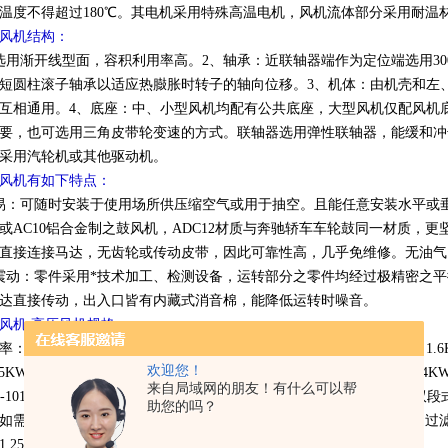
温度不得超过180℃。其电机采用特殊高温电机，风机流体部分采用耐温
风机结构：
选用渐开线型面，容积利用率高。2、轴承：近联轴器端作为定位端选用300
短圆柱滚子轴承以适应热臌胀时转子的轴向位移。3、机体：由机壳和左
互相通用。4、底座：中、小型风机均配有公共底座，大型风机仅配风机
要，也可选用三角皮带轮变速的方式。联轴器选用弹性联轴器，能缓和冲
采用汽轮机或其他驱动机。
风机有如下特点：
易：可随时安装于使用场所供压缩空气或用于抽空。且能任意安装水平或垂直
或AC10铝合金制之鼓风机，ADC12材质与奔驰轿车车轮鼓同一材质，
直接连接马达，无齿轮或传动皮带，因此可靠性高，几乎免维修。无油气
震动：零件采用*技术加工、检测设备，运转部分之零件均经过极精密之
达直接传动，出入口皆有内藏式消音棉，能降低运转时噪音。
风机 高压风机规格：
0.25KW、0.4KW、0.7KW、0.85KW、1.1KW、1.3KW、1.5KW、1.
欢迎您！
.5KW、15KW、18.5KW、20KW、25KW；单相电压功率：0.2KW、0.4KW、0
来自局域网的朋友！有什么可以帮
r-1010mbar;风量：40m3/h-3000m3/h，为方便选用不同规格，单段式/
助您的吗？
需特殊电压，可按要求定做；释压阀：RV-01 RV-02（配套使用）；过滤器：
.25寸、1.5寸、2寸、2.5寸、4寸。