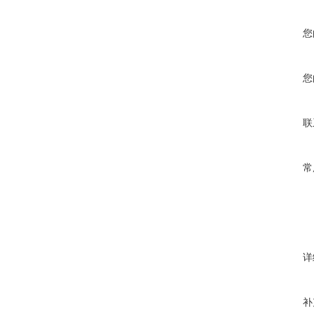
您
您
联
常
详
补