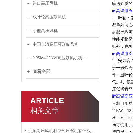
进口高压风机
输送介质的
耐高温漩涡
双叶轮高压鼓风机
1、叶轮：
型单列向心
小型高压风机
封部等均可
性能规格需
中国台湾高压环形鼓风机
机外，也可
耐高温漩涡
0.25kw/25KW高压鼓风机功率选型
1、安装容
于一般铁壳
查看全部
件，且叶轮
气。4、低
压低噪音马
耐高温高压
ARTICLE
三相电压功率：
相关文章
11KW、12
压：50mba
均可使用。如
变频高压风机和空气压缩机有什么区别？
接口尺寸：1