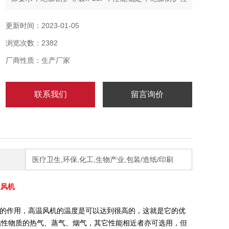
能高；输送的气体为空气或其他不自燃、不自爆、无缠
绕性、对人体无害、对钢铁材料无腐蚀之气体。也可作
更新时间：2023-01-05
为各行业输送无腐蚀性、不自燃、不含粘性物质的热
浏览次数：2382
气、蒸气、烟气。其它性能相近者亦可选用，但输送介
质的温度不得超过其额定温度范围。
厂商性质：生产厂家
联系我们
留言询价
医疗卫生,环保,化工,生物产业,包装/造纸/印刷
送风机
的作用，高温风机的温度是可以达到很高的，这就是它的优
含粘性物质的热气、蒸气、烟气，其它性能相近者亦可选用，但