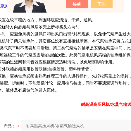
压鼓风机使用和保养：
放置在较平稳的地方，周围环境应清洁、干燥、通风。
轮旋转方向必须与风扇罩壳上所标箭头方向*。
作时，应避免风机的进风口和出风口出现*封死现象，以免使气泵产生过
电机转子两只轴承外，其它部位没有直接接触摩擦。本气泵轴承安装方式
类气泵平时不需要加润滑脂。第二类气泵端的轴承是安装在泵盖中间，此类气
班连续工作的气泵应当增加加油次数。此类气泵电机风扇端的轴承维护保
两端的过滤网和消音器应根据情况适时清洗，以免堵塞影响使用。
口外联接必须采用软管联接(如橡胶管、塑料弹簧管)。
更换：更换轴承必须由熟悉修理工作的人进行操作。先拧松泵盖上的螺钉
装配。拆卸时，不能硬撬叶轮，应用拉马拉出，同时不要遗漏调节垫片，
体、液体及有腐蚀气体进入泵体。
耐高温高压风机/水蒸气输
产品：