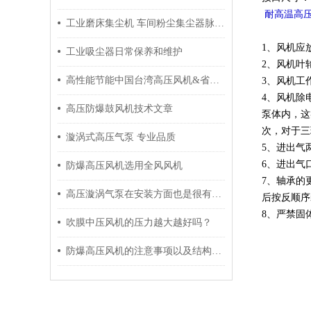
耐高温高
工业磨床集尘机 车间粉尘集尘器脉冲式
1、风机应
工业吸尘器日常保养和维护
2、风机叶
高性能节能中国台湾高压风机&省电风机
3、风机工
4、风机除
高压防爆鼓风机技术文章
泵体内，这
次，对于三
漩涡式高压气泵 专业品质
5、进出气
6、进出气
防爆高压风机选用全风风机
7、轴承的
高压漩涡气泵在安装方面也是很有讲究的
后按反顺序
8、严禁固
吹膜中压风机的压力越大越好吗？
防爆高压风机的注意事项以及结构说明