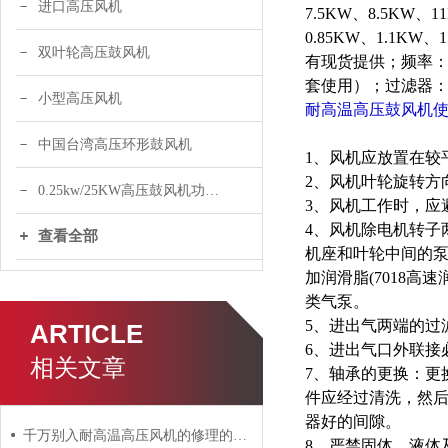
进口高压风机
7.5KW、8.5KW、
0.85KW、1.1KW、
双叶轮高压鼓风机
有现货提供；频率：50
套使用）；过滤器：MF
小型高压风机
耐高温高压鼓风机
中国台湾高压环形鼓风机
1、风机应放置在较
2、风机叶轮旋转方
0.25kw/25KW高压鼓风机功率选型
3、风机工作时，应
4、风机除电机转子
查看全部
机座和叶轮中间的
加润滑脂(7018
类气泵。
5、进出气两端的过
ARTICLE
6、进出气口外联接
相关文章
7、轴承的更换：更
件应经过清洗，然
器好的间隙。
千万别入耐高温高压风机的修理的这些误区
8、严禁固体、液体