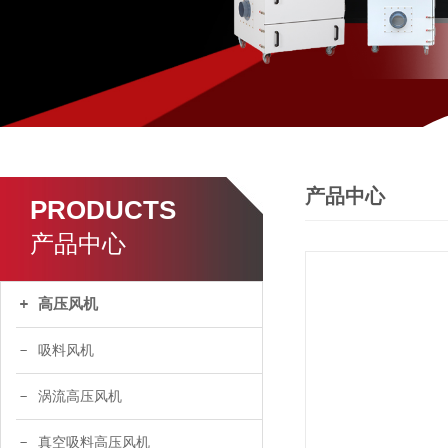
产品中心
PRODUCTS
产品中心
高压风机
吸料风机
涡流高压风机
真空吸料高压风机