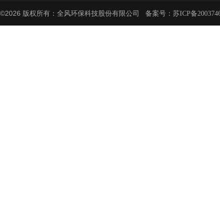
©2026 版权所有：全风环保科技股份有限公司 备案号：
苏ICP备200374