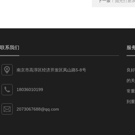
下一条：
抛光打磨
联系我们
服
南京市高淳区经济开发区凤山路5-8号
良好
的关
18036010199
常重
到重
2073067688@qq.com