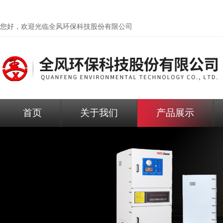
您好，欢迎光临
全风环保科技股份有限公司
首页
关于我们
产品展示