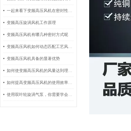
一起来看下变频高压风机在密封性方面采用的是什么方法
变频高压旋涡风机工作原理
变频高压风机有哪几种密封方式呢
变频高压风机如何动态匹配工艺风量需求
变频高压风机具备的显著优势
如何使变频高压风机的风量达到理想的效果？
如何提高变频高压风机的使用效率和工作年限
使用双叶轮旋涡气泵，你需要学会自己更换叶轮