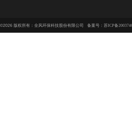
©2026 版权所有：全风环保科技股份有限公司 备案号：
苏ICP备200374