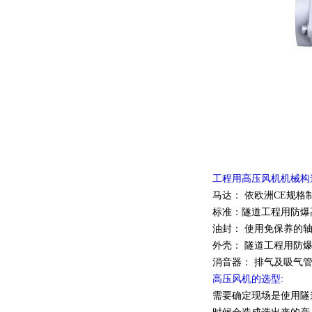
工程用高压风机机械
马达： 依欧洲CE规格
标准：隧道工程用防爆
油封： 使用免保养的
外壳： 隧道工程用防
消音器： 排气及吸气管
高压风机的选型:
需要确定现场是使用隧