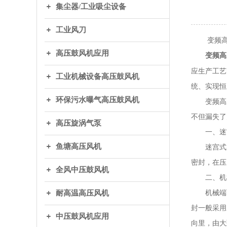
集尘器/工业吸尘设备
工业风刀
变频高压
高压鼓风机应用
变频高
应生产工艺
工业机械设备高压鼓风机
统、实现恒
环保污水曝气高压鼓风机
变频高压
不但漏失了
高压旋涡气泵
一、迷
鱼塘高压风机
迷宫式密
密封，在压
全风中压鼓风机
二、机
机械端面
耐高温高压风机
封一般采用
中压鼓风机应用
向里，由大