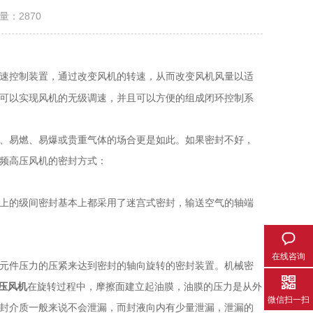
击量：
2870
速控制装置，通过改变风机的转速，从而改变风机风量以适
可以实现风机的无级调速，并且可以方便的组成闭环控制系
、易燃、易爆或贵重气体的场合更是如此。如果密封不好，
频高压风机的密封方式：
上的级间密封基本上都采用了迷宫式密封，输送空气的轴端
在线咨询
元件压力的压紧来达到密封的轴向旋转的密封装置。机械密
压风机
在旋转过程中，摩擦面建立起油膜，油膜的压力是从外
微信扫一扫
封介质一般来说不会泄漏，而封液向内有少量泄漏，泄漏的