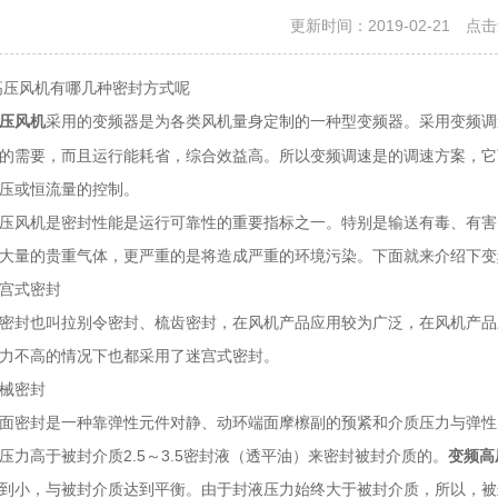
更新时间：2019-02-21 点
风机有哪几种密封方式呢
采用的变频器是为各类风机量身定制的一种型变频器。采用变频调
压风机
的需要，而且运行能耗省，综合效益高。所以变频调速是的调速方案，它
压或恒流量的控制。
风机是密封性能是运行可靠性的重要指标之一。特别是输送有毒、有害
了解更多
大量的贵重气体，更严重的是将造成严重的环境污染。下面就来介绍下变
宫式密封
封也叫拉别令密封、梳齿密封，在风机产品应用较为广泛，在风机产品
力不高的情况下也都采用了迷宫式密封。
械密封
密封是一种靠弹性元件对静、动环端面摩檫副的预紧和介质压力与弹性
压力高于被封介质2.5～3.5密封液（透平油）来密封被封介质的。
变频高
到小，与被封介质达到平衡。由于封液压力始终大于被封介质，所以，被