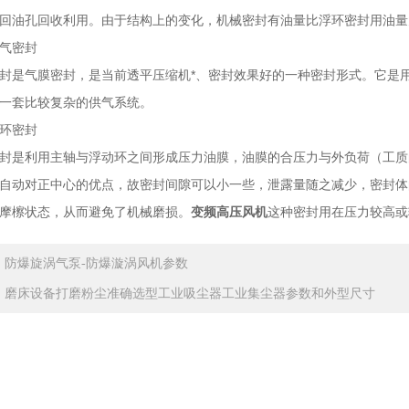
回油孔回收利用。由于结构上的变化，机械密封有油量比浮环密封用油量
气密封
是气膜密封，是当前透平压缩机*、密封效果好的一种密封形式。它是用
一套比较复杂的供气系统。
环密封
是利用主轴与浮动环之间形成压力油膜，油膜的合压力与外负荷（工质
自动对正中心的优点，故密封间隙可以小一些，泄露量随之减少，密封体
摩檫状态，从而避免了机械磨损。
变频高压风机
这种密封用在压力较高或
：
防爆旋涡气泵-防爆漩涡风机参数
：
磨床设备打磨粉尘准确选型工业吸尘器工业集尘器参数和外型尺寸