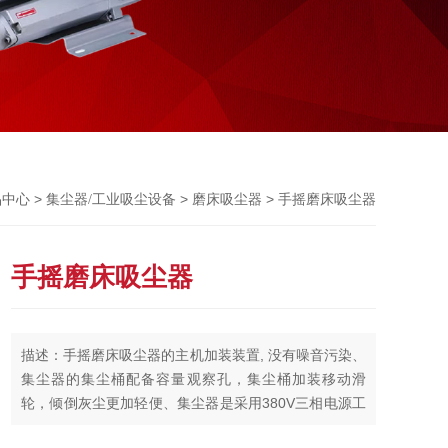
Previou
>
>
> 手摇磨床吸尘器
品中心
集尘器/工业吸尘设备
磨床吸尘器
手摇磨床吸尘器
描述：手摇磨床吸尘器的主机加装装置, 没有噪音污染、
集尘器的集尘桶配备容量观察孔，集尘桶加装移动滑
轮，倾倒灰尘更加轻便、集尘器是采用380V三相电源工
作的，使用时间长，可以连续工作长达36小时以上、集