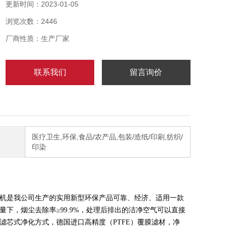
尘器的过滤器箱与集尘箱均采用不锈钢制作，适合对大
更新时间：2023-01-05
量工业粉尘、固体颗粒、液体、固液态混合物的吸取 。
浏览次数：2446
厂商性质：生产厂家
联系我们
留言询价
医疗卫生,环保,食品/农产品,包装/造纸/印刷,纺织/
印染
机是我公司生产的实用新型环保产品可靠、经济、适用一款
下，烟尘去除率≥99.9%，处理后排出的洁净空气可以直接
芯式净化方式，德国进口高精度（PTFE）覆膜滤材，净