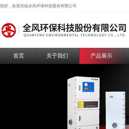
您好，欢迎光临
全风环保科技股份有限公司
首页
关于我们
产品展示