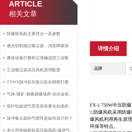
ARTICLE
相关文章
防爆鼓风机主要优点一及参数
激光切割烟尘吸尘器：消音降噪加持下的静音运行方案
详情介绍
磨床设备打磨粉尘准确选型工业吸尘器工业集尘器参数和外型尺寸
品牌
工业吸尘器高压风机原理配置
TYWX脉冲反吹集尘机在精密打磨灰尘配套设备选购指南
气体-煤矿-易燃易爆场所-铝合金机壳高压防爆风机
FX-1 750W中压防
双叶轮旋涡气泵安装前要先知道的一些事
1.防爆风机采用防
脉冲集尘器的气密性是如何设计的？
爆风机利用再生原
环保等特点。
本公司热销新款高压鼓风机/漩涡气泵热卖报价