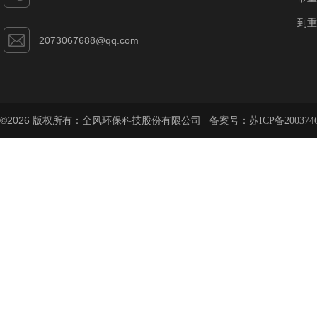
到重
2073067688@qq.com
©2026 版权所有：全风环保科技股份有限公司 备案号：
苏ICP备200374