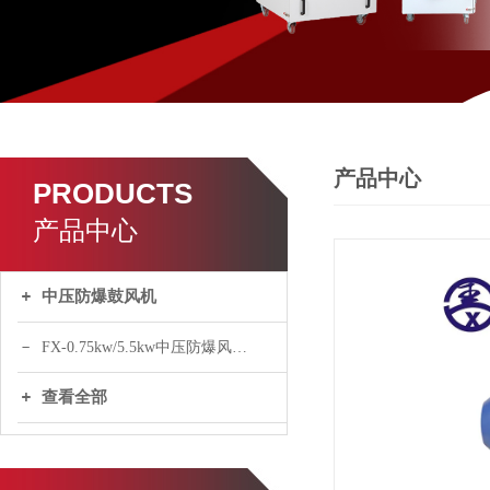
产品中心
PRODUCTS
产品中心
中压防爆鼓风机
FX-0.75kw/5.5kw中压防爆风机功率选型
查看全部