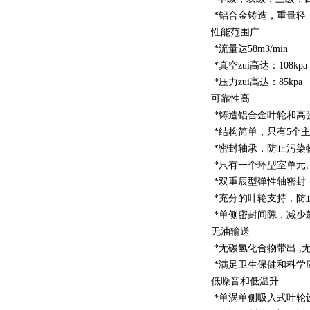
*铝合金铸造，重量轻
性能范围广
*流量达58m3/min
*真空zui高达：108kpa
*压力zui高达：85kpa
可靠性高
*铸造铝合金叶轮和高
*结构简单，只有5个
*密封轴承，防止污染
*只有一个环型室单元,
*双重辰型弹性轴密封
*充分的叶轮支持，防
*单侧密封间隙，减少
无油输送
*无碳氢化合物带出 ,
*满足卫生保健和科学
低噪音和低温升
*单涡单侧吸入式叶轮设计