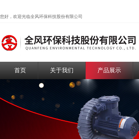
您好，欢迎光临
全风环保科技股份有限公司
首页
关于我们
产品展示