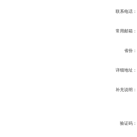
联系电话
常用邮箱
省份
详细地址
补充说明
验证码