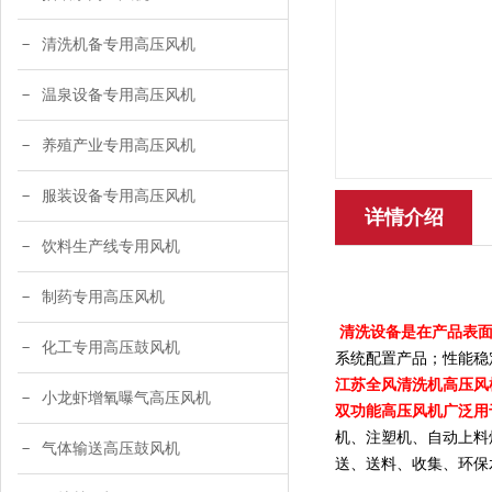
清洗机备专用高压风机
温泉设备专用高压风机
养殖产业专用高压风机
服装设备专用高压风机
详情介绍
饮料生产线专用风机
制药专用高压风机
清洗设备是在产品表
化工专用高压鼓风机
系统配置产品；性能稳
江苏全风清洗机高压风
小龙虾增氧曝气高压风机
双功能高压风机广泛用
机、注塑机、自动上料
气体输送高压鼓风机
送、送料、收集、环保