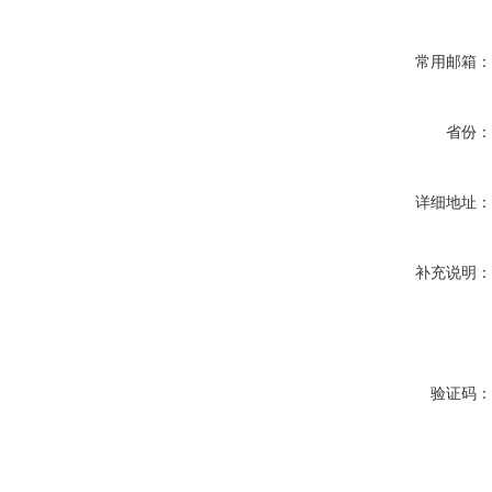
常用邮箱
省份
详细地址
补充说明
验证码