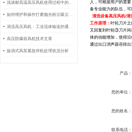
人，可根据用户的需要
浅谈耐高温高压风机使用过程中的注意事项
备专业能力的队伍，可
如何维护和操作打磨抛光粉尘吸尘器？
清洗设备高压风机/
工作原理：
叶轮刀片之
涡流高压风机：工业流体输送的通用型动力设备
又回复到叶轮③刀片间
体的动能增加，使得沿
高压防爆鼓风机技术文章
通过出口消声器④排出
旋涡式风泵紧急停机处理状况分析
产品
您的单位
您的姓名
联系电话