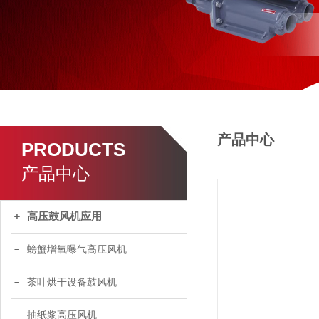
产品中心
PRODUCTS
产品中心
高压鼓风机应用
螃蟹增氧曝气高压风机
茶叶烘干设备鼓风机
抽纸浆高压风机