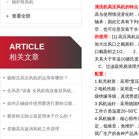
锅炉鼓风机
清洗机高压风机的特点
高当使用情况变化时，
查看全部
轴承，因此它具有下列
空，也可任意安装于水
的使用：
[1] 高压
加大出风口之截面积，
ARTICLE
口截面积之1/2。 2
相关文章
关系大于常温10摄氏
C、过滤器简易清理方
配置：
吸附压高压风机的运用有哪些？
1.机壳材质：采用*
2.电机性能：采用是一款宽
全风高*设备 全风机电设备鼓风机研发 生产 销售 一体化
级绝缘等级，其优势是
如何正确操作使用磨床打磨粉尘吸尘器呢?
3.风机油封：采用德国
工作介质温度20~50
磨床粉尘除尘器是用来干什么的？
4.风机轴承：核心部件
定，低噪音，免维护，
变频高压旋涡风机工作原理
我厂生产的各种产品具