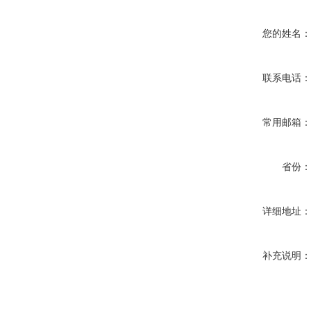
您的姓名
联系电话
常用邮箱
省份
详细地址
补充说明