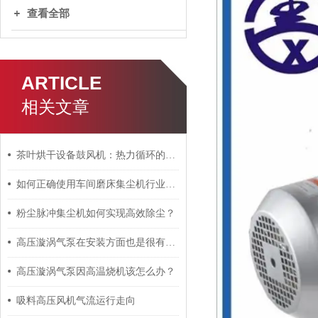
查看全部
ARTICLE
相关文章
茶叶烘干设备鼓风机：热力循环的核心动力
如何正确使用车间磨床集尘机行业说明
粉尘脉冲集尘机如何实现高效除尘？
高压漩涡气泵在安装方面也是很有讲究的
高压漩涡气泵因高温烧机该怎么办？
吸料高压风机气流运行走向