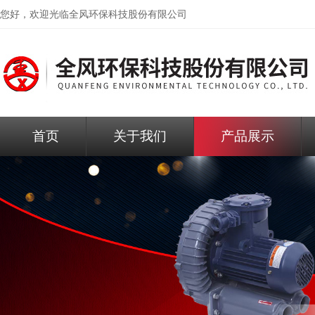
您好，欢迎光临
全风环保科技股份有限公司
首页
关于我们
产品展示