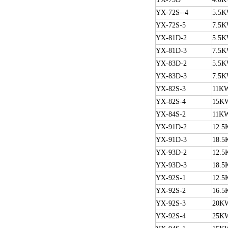
YX-72S--4
5.5
YX-72S-5
7.5
YX-81D-2
5.5
YX-81D-3
7.5
YX-83D-2
5.5
YX-83D-3
7.5
YX-82S-3
11K
YX-82S-4
15K
YX-84S-2
11K
YX-91D-2
12.
YX-91D-3
18.
YX-93D-2
12.
YX-93D-3
18.
YX-92S-1
12.
YX-92S-2
16.
YX-92S-3
20K
YX-92S-4
25K