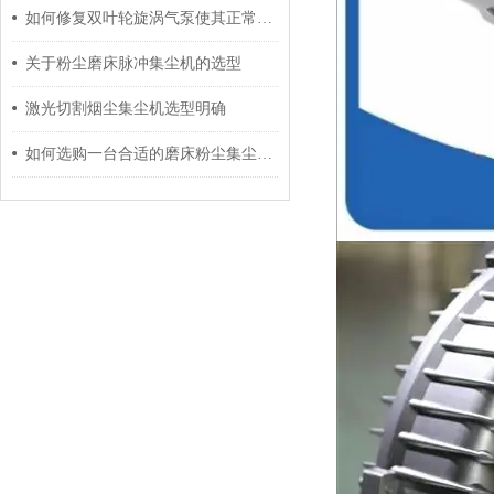
如何修复双叶轮旋涡气泵使其正常操作？
关于粉尘磨床脉冲集尘机的选型
激光切割烟尘集尘机选型明确
如何选购一台合适的磨床粉尘集尘机？