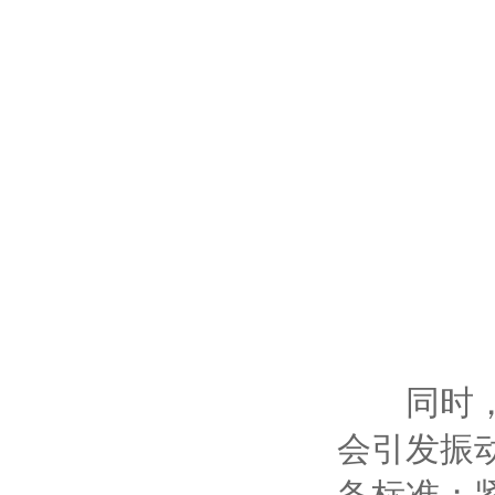
同时，检
会引发振