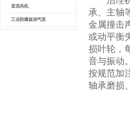
治理机械
直流风机
承、主轴
工业防爆旋涡气泵
金属撞击
或动平衡
损叶轮，
音与振动
按规范加
轴承磨损